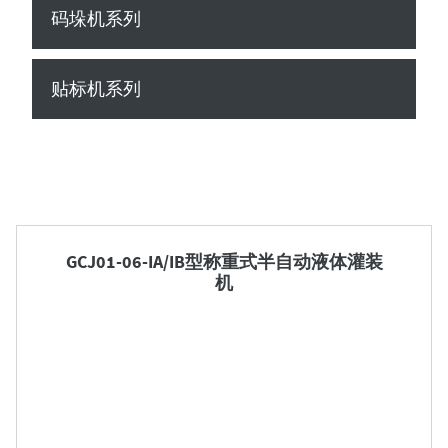
码垛机系列
贴标机系列

GCJ01-06-IA/IB型称重式半自动液体灌装
机